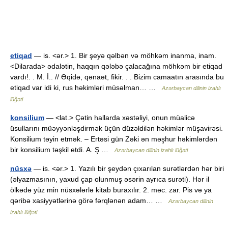
etiqad
— is. <ər.> 1. Bir şeyə qəlbən və möhkəm inanma, inam.
<Dilarada> ədalətin, haqqın qələbə çalacağına möhkəm bir etiqad
vardı!. . M. İ.. // Əqidə, qənaət, fikir. . . Bizim camaatın arasında bu
etiqad var idi ki, rus həkimləri müsəlman… …
Azərbaycan dilinin izahlı
lüğəti
konsilium
— <lat.> Çətin hallarda xəstəliyi, onun müalicə
üsullarını müəyyənləşdirmək üçün düzəldilən həkimlər müşavirəsi.
Konsilium təyin etmək. – Ertəsi gün Zəki ən məşhur həkimlərdən
bir konsilium təşkil etdi. A. Ş …
Azərbaycan dilinin izahlı lüğəti
nüsxə
— is. <ər.> 1. Yazılı bir şeydən çıxarılan surətlərdən hər biri
(əlyazmasının, yaxud çap olunmuş əsərin ayrıca surəti). Hər il
ölkədə yüz min nüsxələrlə kitab buraxılır. 2. məc. zar. Pis və ya
qəribə xasiyyətlərinə görə fərqlənən adam… …
Azərbaycan dilinin
izahlı lüğəti