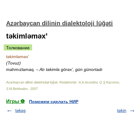
Azərbaycan dilinin dialektoloji lüğəti
təkimləməx’
Толкование
təkimləməx’
(Tovuz)
mahmızlamaq.
– Atı təkimlə görəx’, gün günortadı
Azərbaycan dilinin dialektoloji lüğəti
.
Redaktorlar: A.A.Axundov, Q.Ş.Kazımov,
S.M.Behbudov.
.
2007
.
Игры ⚽
Поможем сделать НИР
təkəş
təkin