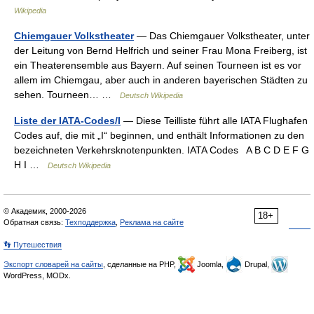
Wikipedia
Chiemgauer Volkstheater
— Das Chiemgauer Volkstheater, unter
der Leitung von Bernd Helfrich und seiner Frau Mona Freiberg, ist
ein Theaterensemble aus Bayern. Auf seinen Tourneen ist es vor
allem im Chiemgau, aber auch in anderen bayerischen Städten zu
sehen. Tourneen… …
Deutsch Wikipedia
Liste der IATA-Codes/I
— Diese Teilliste führt alle IATA Flughafen
Codes auf, die mit „I“ beginnen, und enthält Informationen zu den
bezeichneten Verkehrsknotenpunkten. IATA Codes A B C D E F G
H I …
Deutsch Wikipedia
© Академик, 2000-2026
18+
Обратная связь:
Техподдержка
,
Реклама на сайте
👣 Путешествия
Экспорт словарей на сайты
, сделанные на PHP,
Joomla,
Drupal,
WordPress, MODx.