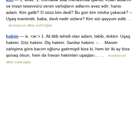
və insan təsəvvürü verən varlıqların adlarını əvəz edir; hansı
adam. Kim gəlib? O sözü kim dedi? Bu gün kim növbə çəkəcək? –
Uşaq mənimdir, baba, dəxli nədir sizlərə? Kim sizi qəyyum edib …
Azərbaycan dilinin izahlı lüğəti
həkim
— is. <ər.> 1. Ali tibb təhsili olan adam; təbib, doktor. Uşaq
həkimi. Göz həkimi. Diş həkimi. Sanitar həkimi. – . . Mənim
xahişimə görə bacım oğlunu gətirmişdi bizə ki, həm bir iki ay bizə
qonaq olsun, həm də İrəvan həkimləri uşaqları… …
Azərbaycan
dilinin izahlı lüğəti