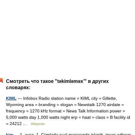
Смотреть что такое "təkimləməx’" в других
словарях:
KIML
— Infobox Radio station name = KIML city = Gillette,
Wyoming area = branding = slogan = Newstalk 1270 airdate =
frequency = 1270 kHz format = News Talk Information power =
5,000 watts day 1,000 watts night erp = haat = class = B facility id
= 24212 …
Wikipedia
kim
— 1. əvəz. 1. Cümlədə sual mənasında işlənib, insan adlarını