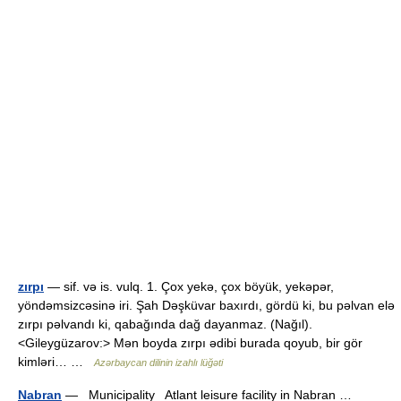
zırpı
— sif. və is. vulq. 1. Çox yekə, çox böyük, yekəpər,
yöndəmsizcəsinə iri. Şah Dəşküvar baxırdı, gördü ki, bu pəlvan elə
zırpı pəlvandı ki, qabağında dağ dayanmaz. (Nağıl).
<Gileygüzarov:> Mən boyda zırpı ədibi burada qoyub, bir gör
kimləri… …
Azərbaycan dilinin izahlı lüğəti
Nabran
— Municipality Atlant leisure facility in Nabran …