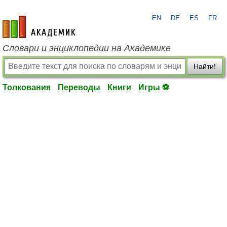
EN
DE
ES
FR
academic.ru
Словари и энциклопедии на Академике
Найти!
Толкования
Переводы
Книги
Игры ⚽