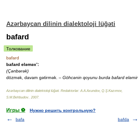
Azərbaycan dilinin dialektoloji lüğəti
bafard
Толкование
bafard
bafard eləməx’:
(Çənbərək)
dözmək, davam gətirmək.
– Göhcənin qoyunu burda bafard eləmir
Azərbaycan dilinin dialektoloji lüğəti
.
Redaktorlar: A.A.Axundov, Q.Ş.Kazımov,
S.M.Behbudov.
.
2007
.
Игры ⚽
Нужно решить контрольную?
bafa
bafda