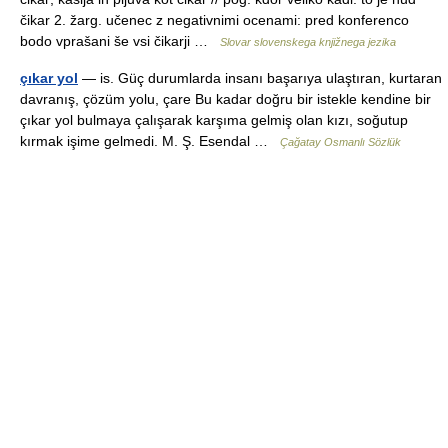
čikar 2. žarg. učenec z negativnimi ocenami: pred konferenco
bodo vprašani še vsi čikarji …
Slovar slovenskega knjižnega jezika
çıkar yol
— is. Güç durumlarda insanı başarıya ulaştıran, kurtaran
davranış, çözüm yolu, çare Bu kadar doğru bir istekle kendine bir
çıkar yol bulmaya çalışarak karşıma gelmiş olan kızı, soğutup
kırmak işime gelmedi. M. Ş. Esendal …
Çağatay Osmanlı Sözlük