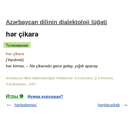
Azərbaycan dilinin dialektoloji lüğəti
hər çikarə
Толкование
hər çikarə
(Yardımlı)
hər kimsə.
– Nə çikarədu gecə gəlay, yığıb aparay
Azərbaycan dilinin dialektoloji lüğəti
.
Redaktorlar: A.A.Axundov, Q.Ş.Kazımov,
S.M.Behbudov.
.
2007
.
Игры ⚽
Нужна курсовая?
hərbələməx’
hərdəcağab