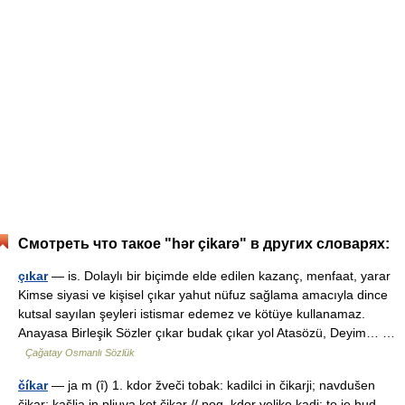
Смотреть что такое "hər çikarə" в других словарях:
çıkar
— is. Dolaylı bir biçimde elde edilen kazanç, menfaat, yarar
Kimse siyasi ve kişisel çıkar yahut nüfuz sağlama amacıyla dince
kutsal sayılan şeyleri istismar edemez ve kötüye kullanamaz.
Anayasa Birleşik Sözler çıkar budak çıkar yol Atasözü, Deyim… …
Çağatay Osmanlı Sözlük
číkar
— ja m (ȋ) 1. kdor žveči tobak: kadilci in čikarji; navdušen
čikar; kašlja in pljuva kot čikar // pog. kdor veliko kadi: to je hud