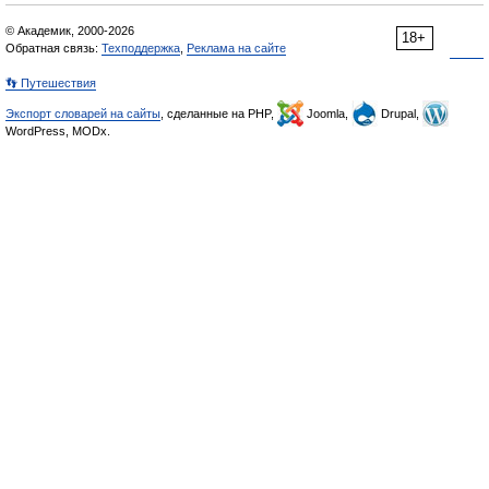
© Академик, 2000-2026
18+
Обратная связь:
Техподдержка
,
Реклама на сайте
👣 Путешествия
Экспорт словарей на сайты
, сделанные на PHP,
Joomla,
Drupal,
WordPress, MODx.