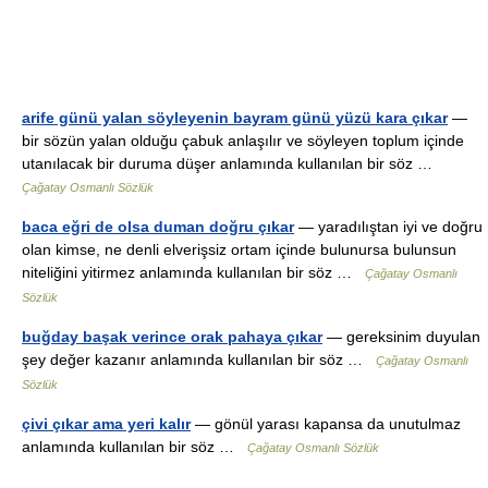
arife günü yalan söyleyenin bayram günü yüzü kara çıkar
—
bir sözün yalan olduğu çabuk anlaşılır ve söyleyen toplum içinde
utanılacak bir duruma düşer anlamında kullanılan bir söz …
Çağatay Osmanlı Sözlük
baca eğri de olsa duman doğru çıkar
— yaradılıştan iyi ve doğru
olan kimse, ne denli elverişsiz ortam içinde bulunursa bulunsun
niteliğini yitirmez anlamında kullanılan bir söz …
Çağatay Osmanlı
Sözlük
buğday başak verince orak pahaya çıkar
— gereksinim duyulan
şey değer kazanır anlamında kullanılan bir söz …
Çağatay Osmanlı
Sözlük
çivi çıkar ama yeri kalır
— gönül yarası kapansa da unutulmaz
anlamında kullanılan bir söz …
Çağatay Osmanlı Sözlük