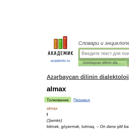
Словари и энциклоп
academic.ru
Azərbaycan dilinin dialektoloji lüğəti
Azərbaycan dilinin dialektoloji
almax
Толкование
Перевод
almax
I
(
Şəmkir
)
bitmək
,
göyərmək
,
tutmaq
.
–
On
dənə
şitil
ba