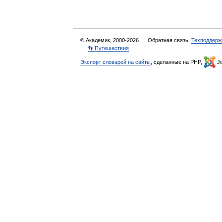
© Академик, 2000-2026
Обратная связь:
Техподдерж
👣 Путешествия
Экспорт словарей на сайты
, сделанные на PHP,
Jo