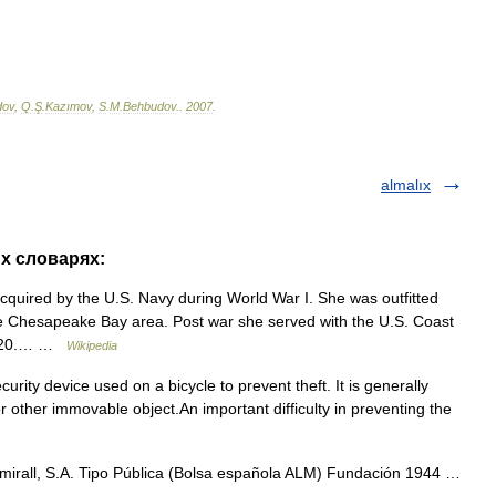
dov
,
Q
.
Ş
.
Kazımov
,
S
.
M
.
Behbudov
.
.
2007
.
almalıx
их словарях:
uired by the U.S. Navy during World War I. She was outfitted
the Chesapeake Bay area. Post war she served with the U.S. Coast
 1920.… …
Wikipedia
curity device used on a bicycle to prevent theft. It is generally
or other immovable object.An important difficulty in preventing the
irall, S.A. Tipo Pública (Bolsa española ALM) Fundación 1944 …