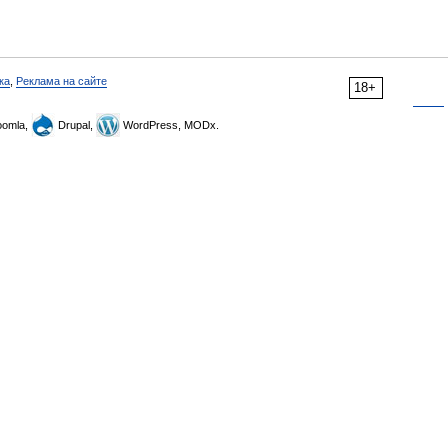
ка
,
Реклама на сайте
18+
omla,
Drupal,
WordPress, MODx.