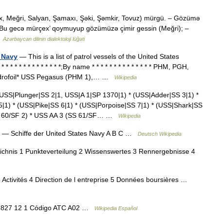
x, Meğri, Salyan, Şamaxı, Şəki, Şəmkir, Tovuz) mürgü. – Gözümə
); – Bu gecə mürçex’ qoymuyup gözümüzə çimir gessin (Meğri); –
…
Azərbaycan dilinin dialektoloji lüğəti
s Navy
— This is a list of patrol vessels of the United States
 * * * * * * * * * * *;By name * * * * * * * * * * * * * * PHM, PGH,
Hydrofoil* USS Pegasus (PHM 1),… …
Wikipedia
USS|Plunger|SS 2|1, USS|A 1|SP 1370|1) * (USS|Adder|SS 3|1) *
1) * (USS|Pike|SS 6|1) * (USS|Porpoise|SS 7|1) * (USS|Shark|SS
SS 60/SF 2) * USS AA 3 (SS 61/SF… …
Wikipedia
— Schiffe der United States Navy A B C …
Deutsch Wikipedia
ichnis 1 Punkteverteilung 2 Wissenswertes 3 Rennergebnisse 4
Activités 4 Direction de l entreprise 5 Données boursières …
66827 12 1 Código ATC A02 …
Wikipedia Español