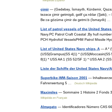
Wikipedia Español
çimir
— (Gədəbəy, İsmayıllı, Kürdəmir, Qaza
tezəcə çimir getmişdi, gəlif ça:rdılar (Şəki
Be:cə gözümə çimir də getmi:b (İsmayıllı) 
List of patrol vessels of the United State
Navy.PC Patrol Craft Coastal ;By hull number * * *
PCH Hydrofoil VesselsPHM Patrol Missile 
List of United States Navy ships, A
— A * (
(USS|Grampus|SS 4|1) * (USS|Moccasin|SS 5|
8|1) * USS AA 1 (SS 52/SF 1) * USS AA 2 (
Liste der Schiffe der United States Navy/A
Superbike-WM-Saison 2001
— Inhaltsverze
Fahrerwertung 5 …
Deutsch Wikipedia
Maximiles
— Sommaire 1 Histoire 2 Fonds 3 
Wikipédia en Français
Almagato
— Identificadores Número CAS 