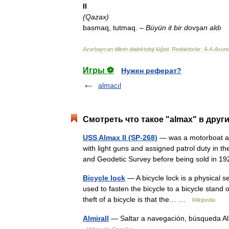
II
(
Qazax
)
basmaq
,
tutmaq
.
–
Büyün
it
bir
dovşan
aldı
Azərbaycan
dilinin
dialektoloji
lüğəti
.
Redaktorlar:
A
.
A
.
Axun
Игры ⚽
Нужен реферат?
almacıl
Смотреть что такое "almax" в друг
USS Almax II (SP-268)
— was a motorboat acq
with light guns and assigned patrol duty in 
and Geodetic Survey before being sold in
Bicycle lock
— A bicycle lock is a physical se
used to fasten the bicycle to a bicycle stand 
theft of a bicycle is that the… …
Wikipedia
Almirall
— Saltar a navegación, búsqueda Alm