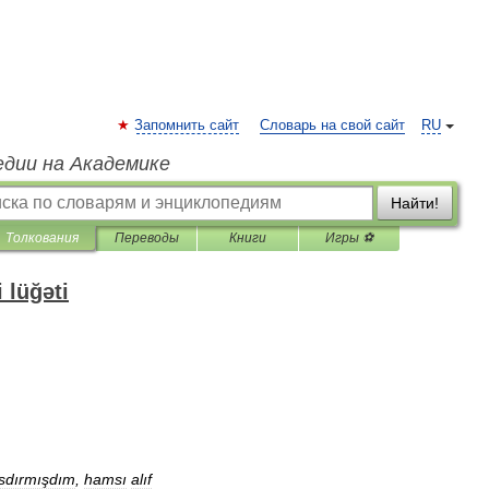
Запомнить сайт
Словарь на свой сайт
RU
едии на Академике
Найти!
Толкования
Переводы
Книги
Игры ⚽
 lüğəti
sdırmışdım
,
hamsı
alıf