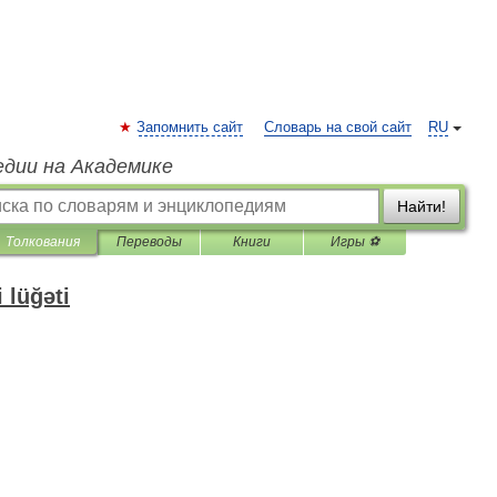
Запомнить сайт
Словарь на свой сайт
RU
едии на Академике
Найти!
Толкования
Переводы
Книги
Игры ⚽
 lüğəti