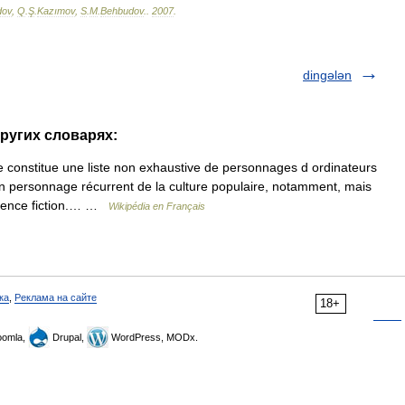
dov
,
Q
.
Ş
.
Kazımov
,
S
.
M
.
Behbudov
.
.
2007
.
dingələn
других словарях:
constitue une liste non exhaustive de personnages d ordinateurs
 un personnage récurrent de la culture populaire, notamment, mais
cience fiction.… …
Wikipédia en Français
ка
,
Реклама на сайте
18+
omla,
Drupal,
WordPress, MODx.