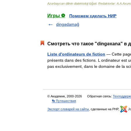
Azərbaycan
dilinin
dialektoloji
lüğəti
.
Redaktorlar:
A
.
A
.
Axun
Игры ⚽
Поможем сделать НИР
dingədamağ
Смотреть что такое "dingəxana" в 
Liste d'ordinateurs de fiction
— Cette page 
présents dans des fictions. L ordinateur est
pas exclusivement, dans le domaine de la s
© Академик, 2000-2026
Обратная связь:
Техподдерж
👣 Путешествия
Экспорт словарей на сайты
, сделанные на PHP,
Jo