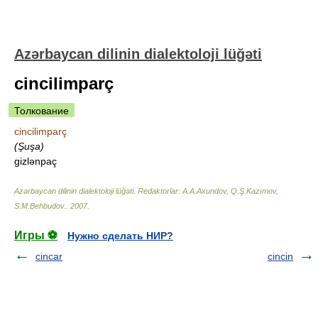
Azərbaycan dilinin dialektoloji lüğəti
cincilimparç
Толкование
cincilimparç
(Şuşa)
gizlənpaç
Azərbaycan dilinin dialektoloji lüğəti
.
Redaktorlar: A.A.Axundov, Q.Ş.Kazımov,
S.M.Behbudov.
.
2007
.
Игры ⚽
Нужно сделать НИР?
cincar
cincin