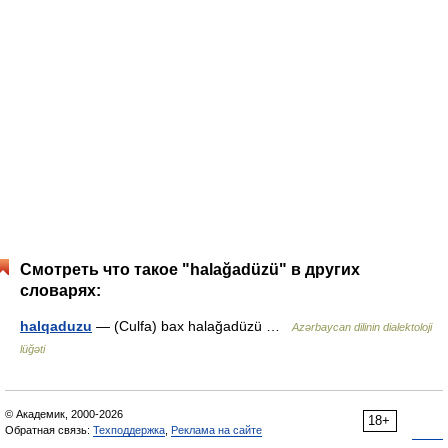
Смотреть что такое "halağadüzü" в других
словарях:
halqaduzu
— (Culfa) bax halağadüzü …
Azərbaycan dilinin dialektoloji
lüğəti
© Академик, 2000-2026
18+
Обратная связь:
Техподдержка
,
Реклама на сайте