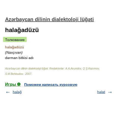
Azərbaycan dilinin dialektoloji lüğəti
halağadüzü
Толкование
halağadüzü
(Naxçıvan)
dərman bitkisi adı
Azərbaycan dilinin dialektoloji lüğəti
.
Redaktorlar: A.A.Axundov, Q.Ş.Kazımov,
S.M.Behbudov.
.
2007
.
Игры ⚽
Поможем написать курсовую
halağ
halat