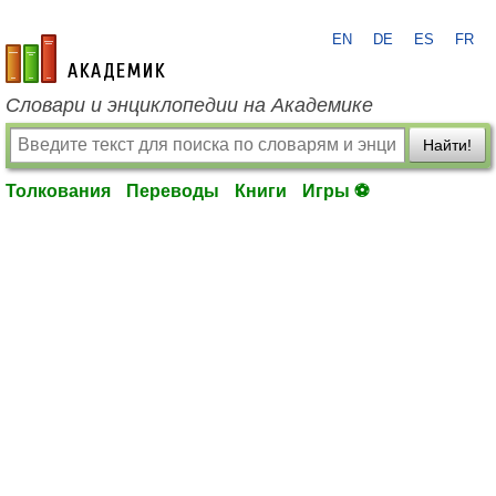
EN
DE
ES
FR
academic.ru
Словари и энциклопедии на Академике
Найти!
Толкования
Переводы
Книги
Игры ⚽