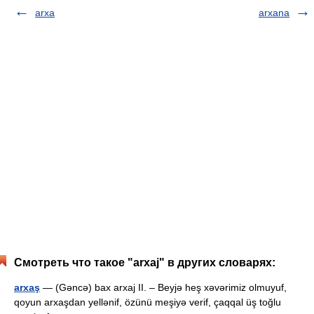
arxa
arxana
Смотреть что такое "arxaj" в других словарях:
arxaş
— (Gəncə) bax arxaj II. – Beyjə heş xəvərimiz olmuyuf,
qoyun arxaşdan yellənif, özünü meşiyə verif, çaqqal üş toğlu