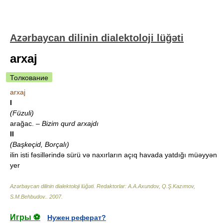
Azərbaycan dilinin dialektoloji lüğəti
arxaj
Толкование
arxaj
I
(Füzuli)
arağac.
– Bizim qurd arxajdı
II
(Başkeçid, Borçalı)
ilin isti fəsillərində sürü və naxırların açıq havada yatdığı müəyyən
yer
Azərbaycan dilinin dialektoloji lüğəti
.
Redaktorlar: A.A.Axundov, Q.Ş.Kazımov,
S.M.Behbudov.
.
2007
.
Игры ⚽
Нужен реферат?