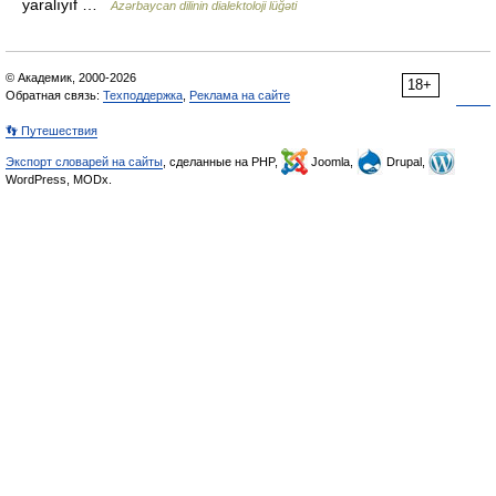
yaralıyıf …
Azərbaycan dilinin dialektoloji lüğəti
© Академик, 2000-2026
18+
Обратная связь:
Техподдержка
,
Реклама на сайте
👣 Путешествия
Экспорт словарей на сайты
, сделанные на PHP,
Joomla,
Drupal,
WordPress, MODx.