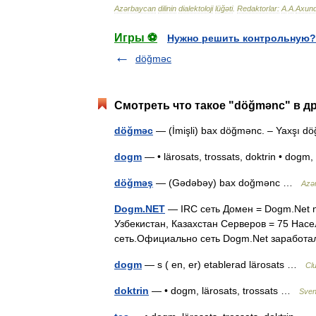
Azərbaycan
dilinin
dialektoloji
lüğəti
.
Redaktorlar:
A
.
A
.
Axun
Игры ⚽
Нужно решить контрольную?
döğməc
Смотреть что такое "döğmənc" в д
döğməc
— (İmişli) bax döğmənc. – Yaxşı 
dogm
— • lärosats, trossats, doktrin • dogm,
döğməş
— (Gədəbəy) bax doğmənc …
Azər
Dogm.NET
— IRC сеть Домен = Dogm.Net n
Узбекистан, Казахстан Серверов = 75 Нас
сеть.Официально сеть Dogm.Net заработ
dogm
— s ( en, er) etablerad lärosats …
Cl
doktrin
— • dogm, lärosats, trossats …
Sven