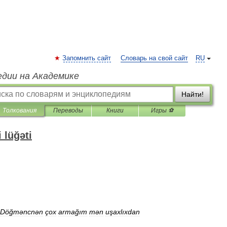
Запомнить сайт
Словарь на свой сайт
RU
едии на Академике
Найти!
Толкования
Переводы
Книги
Игры ⚽
 lüğəti
Döğməncnən
çox
armağım
mən
uşaxlıxdan