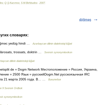
dov
,
Q
.
Ş
.
Kazımov
,
S
.
M
.
Behbudov
.
.
2007
.
döğməş
ругих словарях:
döğməc yedüg hindi …
Azərbaycan dilinin dialektoloji lüğəti
 lärosats, trossats, doktrin …
Svensk synonymlexikon
baycan dilinin dialektoloji lüğəti
etsplit de = Dogm Network Местоположение = Россия, Украина,
еление = 2500 Язык = русскийDogm.Net русскоязычная IRC
ала 21 марта 2005 года. В… …
Википедия
ue 9 Svensk Ordbok
sk synonymlexikon