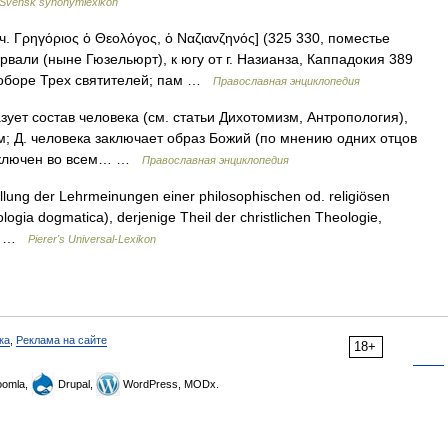
Svensk synonymlexikon
. Γρηγόριος ὁ Θεολόγος, ὁ Ναζιανζηνός] (325 330, поместье
рвали (ныне Гюзельюрт), к югу от г. Назианза, Каппадокия 389
 в Соборе Трех святителей; пам …
Православная энциклопедия
зует состав человека (см. статьи Дихотомизм, Антропология),
; Д. человека заключает образ Божий (по мнению одних отцов
заключен во всем… …
Православная энциклопедия
ellung der Lehrmeinungen einer philosophischen od. religiösen
ologia dogmatica), derjenige Theil der christlichen Theologie,
g u …
Pierer's Universal-Lexikon
ка
,
Реклама на сайте
18+
omla,
Drupal,
WordPress, MODx.