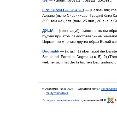
tes
— • dogm, lärosats, trossats, doktrin …
ГРИГОРИЙ БОГОСЛОВ
— [Назианзин; греч
Арианз (ныне Сиврихисар, Турция) близ Ка
390, там же), свт. (пам. 25 янв., 30 янв.
ДУША
— [греч. ψυχή], вместе с телом обра
будучи при этом самостоятельным началом
Церкви; по мнению других образ Божий 
Dogmatik
— (v. gr.), 1) überhaupt die Darst
Schule od. Partei, s. Dogma 4) u. 5); 2) (The
welcher sich mit der kritischen Begründun
© Академик, 2000-2026
Обратная связь:
Техподдерж
👣 Путешествия
Экспорт словарей на сайты
, сделанные на PHP,
Jo