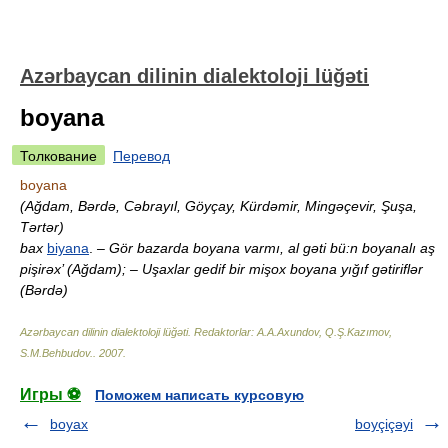
Azərbaycan dilinin dialektoloji lüğəti
boyana
Толкование
Перевод
boyana
(Ağdam, Bərdə, Cəbrayıl, Göyçay, Kürdəmir, Mingəçevir, Şuşa,
Tərtər)
bax
biyana
.
– Gör bazarda boyana varmı, al gəti bü:n boyanalı aş
pişirəx’ (Ağdam); – Uşaxlar gedif bir mişox boyana yığıf gətiriflər
(Bərdə)
Azərbaycan dilinin dialektoloji lüğəti
.
Redaktorlar: A.A.Axundov, Q.Ş.Kazımov,
S.M.Behbudov.
.
2007
.
Игры ⚽
Поможем написать курсовую
boyax
boyçiçəyi