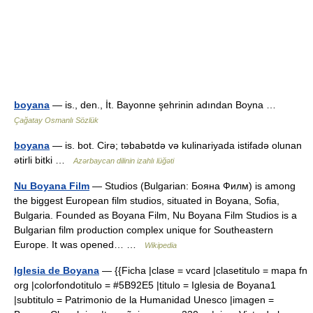
boyana
— is., den., İt. Bayonne şehrinin adından Boyna …
Çağatay Osmanlı Sözlük
boyana
— is. bot. Cirə; təbabətdə və kulinariyada istifadə olunan
ətirli bitki …
Azərbaycan dilinin izahlı lüğəti
Nu Boyana Film
— Studios (Bulgarian: Бояна Филм) is among
the biggest European film studios, situated in Boyana, Sofia,
Bulgaria. Founded as Boyana Film, Nu Boyana Film Studios is a
Bulgarian film production complex unique for Southeastern
Europe. It was opened… …
Wikipedia
Iglesia de Boyana
— {{Ficha |clase = vcard |clasetitulo = mapa fn
org |colorfondotitulo = #5B92E5 |titulo = Iglesia de Boyana1
|subtitulo = Patrimonio de la Humanidad Unesco |imagen =