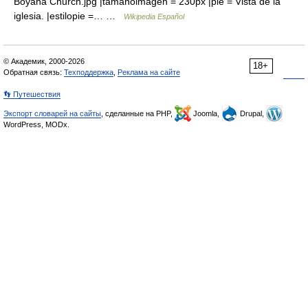
Boyana Church.jpg |tamañoimagen = 230px |pie = Vista de la
iglesia. |estilopie =… …
Wikipedia Español
© Академик, 2000-2026
18+
Обратная связь:
Техподдержка
,
Реклама на сайте
👣 Путешествия
Экспорт словарей на сайты
, сделанные на PHP,
Joomla,
Drupal,
WordPress, MODx.