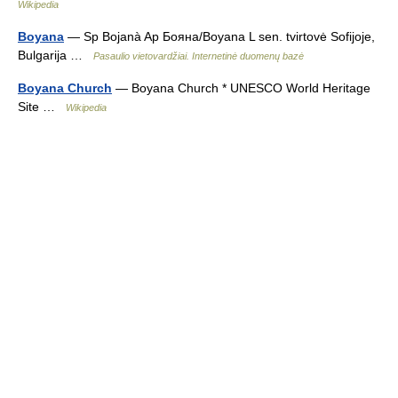
Wikipedia
Boyana
— Sp Bojanà Ap Бояна/Boyana L sen. tvirtovė Sofijoje,
Bulgarija …
Pasaulio vietovardžiai. Internetinė duomenų bazė
Boyana Church
— Boyana Church * UNESCO World Heritage
Site …
Wikipedia