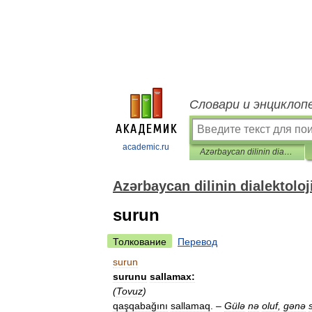
Словари и энциклоп
academic.ru
Azərbaycan dilinin dialektoloji lüğəti
Azərbaycan dilinin dialektoloji
surun
Толкование
Перевод
surun
surunu
sallamax:
(
Tovuz
)
qaşqabağını
sallamaq
.
–
Gülə
nə
oluf
,
gənə