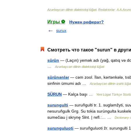
Azərbaycan
dilinin
dialektoloji
lüğəti
.
Redaktorlar:
A
.
A
.
Axun
Игры ⚽
Нужен реферат?
surux
Смотреть что такое "surun" в друг
sürün
— (Laçın) yemək adı (yağ, qatıq və do
…
Azərbaycan dilinin dialektoloji lüğəti
sürünənlər
— cəm zool. İlan, kərtənkələ, tıs
sinfinin ümumi adı …
Azərbaycan dilinin izahlı lüğət
SÜRUN
— Kalça başı …
Yeni Lügat Türkçe Sözlü
surungulti
— suruñgulti tr. 1. suglamžyti, suve
nesuruñgulk Grg. Su tokia surùngulta kuskele 
sumečiau į skrynę Slnt. | refl.:… …
Dictionary 
surunguluoti
— suruñguluoti žr. surungulti 