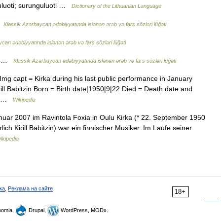
guluoti; surunguluoti …
Dictionary of the Lithuanian Language
…
Klassik Azərbaycan ədəbiyyatında islənən ərəb və fars sözləri lüğəti
can ədəbiyyatında islənən ərəb və fars sözləri lüğəti
mə …
Klassik Azərbaycan ədəbiyyatında islənən ərəb və fars sözləri lüğəti
mg capt = Kirka during his last public performance in January
l Babitzin Born = Birth date|1950|9|22 Died = Death date and
d… …
Wikipedia
anuar 2007 im Ravintola Foxia in Oulu Kirka (* 22. September 1950
ich Kirill Babitzin) war ein finnischer Musiker. Im Laufe seiner
ikipedia
ка
,
Реклама на сайте
18+
omla,
Drupal,
WordPress, MODx.