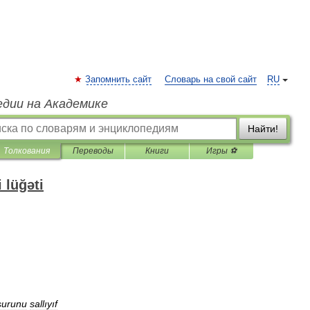
Запомнить сайт
Словарь на свой сайт
RU
едии на Академике
Найти!
Толкования
Переводы
Книги
Игры ⚽
 lüğəti
surunu
sallıyıf