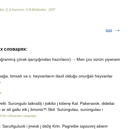
dov
,
Q
.
Ş
.
Kazımov
,
S
.
M
.
Behbudov
.
.
2007
.
sus
их словарях:
ğranmış çörək qarışığından hazırlanır). – Mən çox sürün yiyənəm
bağa, timsah və s. heyvanların daxil olduğu onurğalı heyvanlar
i
k
lti: Surùngulo laikraštį i įsikišo į kišenę Kal. Pakeravok, dideliai
ar aš galiu eiti į žmonis?! Skd. Surùngulau, surùngulau i
of the Lithuanian Language
1: Saruñguluok i įmesk į dėžę Krtn. Pagreibė sąsiuvinį abiem