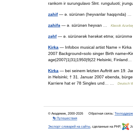
rankom ir surungulavo Slnt. runguluoti; įrun
zahif
— ə. sürünən (heyvanlar haqqında) 
zahifə
— ə. sürünən heyvan …
Klassik Azərbay
zəhf
— ə. sürünərək hərəkət etmə; sürün
Kirka
— Infobox musical artist Name = Kirka I
2007 Background=solo singer Birth name=Kiril
age|2007|1|31|1950|9|22 Helsinki, Finlan
Kirka
— bei seinem letzten Auftritt am 19. J
in Helsinki; † 31. Januar 2007 ebenda, bürgerl
Karriere hat er 78 Singles und… …
Deutsch W
© Академик, 2000-2026
Обратная связь:
Техподдерж
👣 Путешествия
Экспорт словарей на сайты
, сделанные на PHP,
Jo