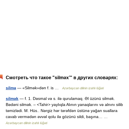
Смотреть что такое "silməx’" в других словарях:
silmə
— «Silmək»dən f. is …
Azərbaycan dilinin izahlı lüğəti
silmək
— f. 1. Dəsmal və s. ilə qurulamaq. Əl üzünü silmək.
Bədəni silmək. – <Tahir> yaylıqla Alının yanaqlarını və alnını silib
təmizlədi. M. Hüs.. Nərgiz hər tərəfdən üstünə yağan suallara
cavab vermədən əvvəl qolu ilə gözünü sildi, başına… …
Azərbaycan dilinin izahlı lüğəti