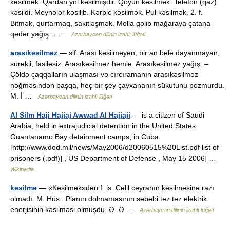
kəsilmək. Qardan yol kəsilmişdir. Qoyun kəsilmək. Telefon (qaz)
kəsildi. Meynələr kəsilib. Kərpic kəsilmək. Pul kəsilmək. 2. f.
Bitmək, qurtarmaq, sakitləşmək. Molla gəlib mağaraya çatana
qədər yağış… …
Azərbaycan dilinin izahlı lüğəti
arasıkəsilməz
— sif. Arası kəsilməyən, bir an belə dayanmayan,
sürəkli, fasiləsiz. Arasıkəsilməz həmlə. Arasıkəsilməz yağış. –
Çöldə çaqqalların ulaşması və cırcıramanın arasıkəsilməz
nəğməsindən başqa, heç bir şey çayxananın sükutunu pozmurdu.
M. İ …
Azərbaycan dilinin izahlı lüğəti
Al Silm Haji Hajjaj Awwad Al Hajjaji
— is a citizen of Saudi
Arabia, held in extrajudicial detention in the United States
Guantanamo Bay detainment camps, in Cuba.
[http://www.dod.mil/news/May2006/d20060515%20List.pdf list of
prisoners (.pdf)] , US Department of Defense , May 15 2006] …
Wikipedia
kəsilmə
— «Kəsilmək»dən f. is. Cəlil ceyranın kəsilməsinə razı
olmadı. M. Hüs.. Planın dolmamasının səbəbi tez tez elektrik
enerjisinin kəsilməsi olmuşdu. Ə. Ə …
Azərbaycan dilinin izahlı lüğəti