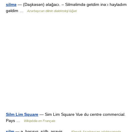
silmə
— (Daşkəsən) əlağacı. – Silməlimdə getdim inə:ı hayladım
gəldim …
Azərbaycan dilinin dialektoloji lüğəti
Silm Lim Square
— Sim Lim Square Vue du centre commercial.
Pays …
Wikipédia en Français
silm
— ə. barışıq, sülh, asayiş …
Klassik Azərbaycan ədəbiyyatında