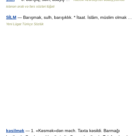
islənən ərəb və fars sözləri lüğəti
SİLM
— Barışmak, sulh, barışıklık. * İtaat. İslâm, müslim olmak …
Yeni Lügat Türkçe Sözlük
kəsilmək
— 1. «Kəsmək»dən məch. Taxta kəsildi. Barmağı