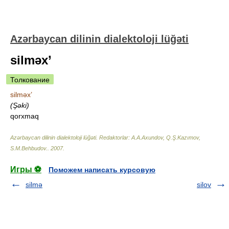
Azərbaycan dilinin dialektoloji lüğəti
silməx’
Толкование
silməx’
(Şəki)
qorxmaq
Azərbaycan dilinin dialektoloji lüğəti
.
Redaktorlar: A.A.Axundov, Q.Ş.Kazımov,
S.M.Behbudov.
.
2007
.
Игры ⚽
Поможем написать курсовую
silmə
silov