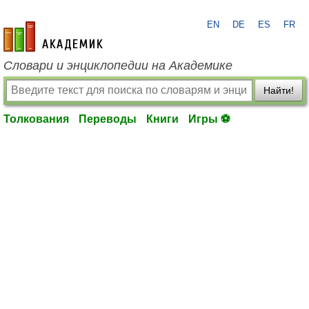
EN
DE
ES
FR
academic.ru
Словари и энциклопедии на Академике
Найти!
Толкования
Переводы
Книги
Игры ⚽