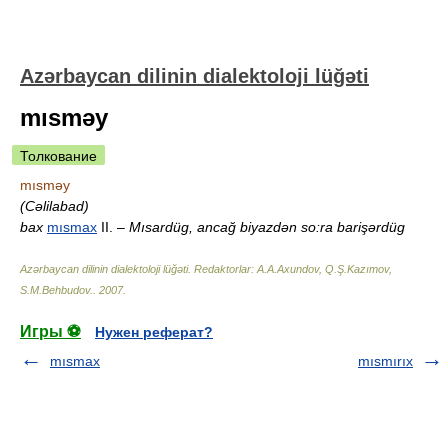
Azərbaycan dilinin dialektoloji lüğəti
mısməy
Толкование
mısməy
(Cəlilabad)
bax
mısmax
II.
– Mısardüg, ancağ biyazdən so:ra barişərdüg
Azərbaycan dilinin dialektoloji lüğəti
.
Redaktorlar: A.A.Axundov, Q.Ş.Kazımov,
S.M.Behbudov.
.
2007
.
Игры ⚽
Нужен реферат?
mısmax
mısmırıx