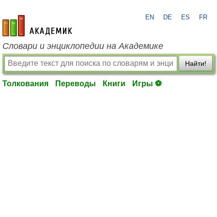
EN
DE
ES
FR
academic.ru
Словари и энциклопедии на Академике
Найти!
Толкования
Переводы
Книги
Игры ⚽