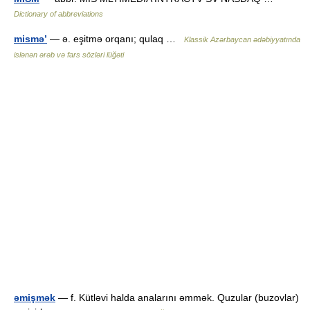
Dictionary of abbreviations
mismə’
— ə. eşitmə orqanı; qulaq …
Klassik Azərbaycan ədəbiyyatında
islənən ərəb və fars sözləri lüğəti
əmişmək
— f. Kütləvi halda analarını əmmək. Quzular (buzovlar)