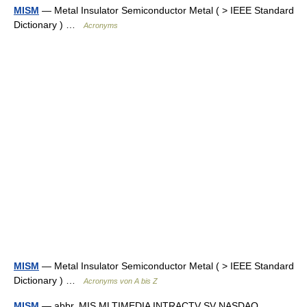
MISM
— Metal Insulator Semiconductor Metal ( > IEEE Standard
Dictionary ) …
Acronyms
MISM
— Metal Insulator Semiconductor Metal ( > IEEE Standard
Dictionary ) …
Acronyms von A bis Z
MISM
— abbr. MIS MLTIMEDIA INTRACTV SV NASDAQ …