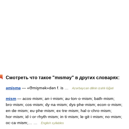
Смотреть что такое "mısməy" в других словарях:
əmişmə
— «Əmişmək»dən f. is …
Azərbaycan dilinin izahlı lüğəti
mism
— acos·mism; an·i·mism; au·ton·o·mism; bath·mism;
bro·mism; cos·mism; dy·na·mism; dys·phe·mism; econ·o·mism;
en·de·mism; eu·phe·mism; ex·tre·mism; hal·o·chro·mism;
hor·mism; id·i·or·rhyth·mism; in·ti·mism; le·git·i·mism; no·mism;
oc·ca·mism;… …
English syllables