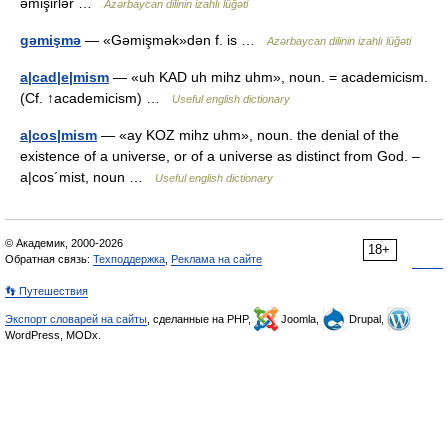
əmişirlər …
Azərbaycan dilinin izahlı lüğəti
gəmişmə
— «Gəmişmək»dən f. is …
Azərbaycan dilinin izahlı lüğəti
a|cad|e|mism
— «uh KAD uh mihz uhm», noun. = academicism.
(Cf. ↑academicism) …
Useful english dictionary
a|cos|mism
— «ay KOZ mihz uhm», noun. the denial of the
existence of a universe, or of a universe as distinct from God. –
a|cos´mist, noun …
Useful english dictionary
© Академик, 2000-2026
18+
Обратная связь:
Техподдержка
,
Реклама на сайте
👣 Путешествия
Экспорт словарей на сайты
, сделанные на PHP,
Joomla,
Drupal,
WordPress, MODx.