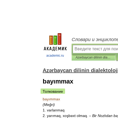
Словари и энциклоп
academic.ru
Azərbaycan dilinin dialektoloji lüğəti
Azərbaycan dilinin dialektoloji
bayımmax
Толкование
bayımmax
(
Meğri
)
1
.
varlanmaq
2
.
yarımaq
,
xoşbəxt
olmaq
.
–
Bir
Nozlıdan
ba