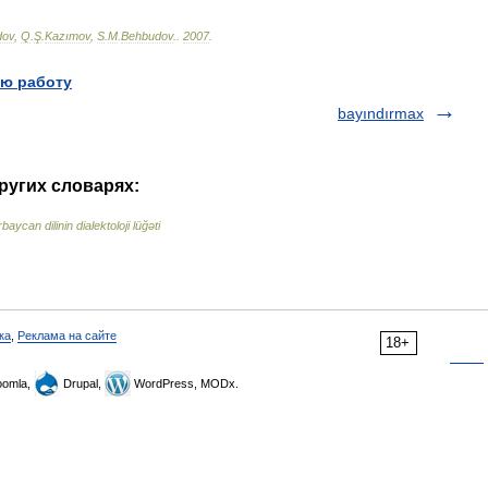
dov
,
Q
.
Ş
.
Kazımov
,
S
.
M
.
Behbudov
.
.
2007
.
ю работу
bayındırmax
ругих словарях:
baycan dilinin dialektoloji lüğəti
ка
,
Реклама на сайте
18+
omla,
Drupal,
WordPress, MODx.