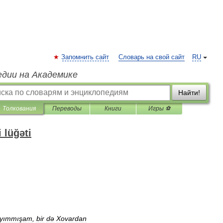
Запомнить сайт
Словарь на свой сайт
RU
едии на Академике
Найти!
Толкования
Переводы
Книги
Игры ⚽
 lüğəti
yımmışam
,
bir
də
Xovardan