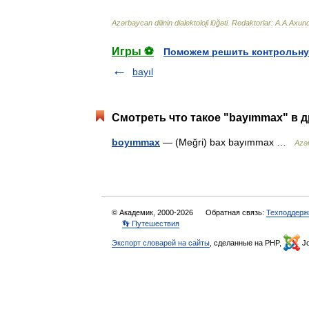
Azərbaycan
dilinin
dialektoloji
lüğəti
.
Redaktorlar:
A
.
A
.
Axun
Игры ⚽
Поможем решить контрольну
bayıl
Смотреть что такое "bayımmax" в д
boyımmax
— (Meğri) bax bayımmax …
Azər
© Академик, 2000-2026
Обратная связь:
Техподдерж
👣 Путешествия
Экспорт словарей на сайты
, сделанные на PHP,
Jo